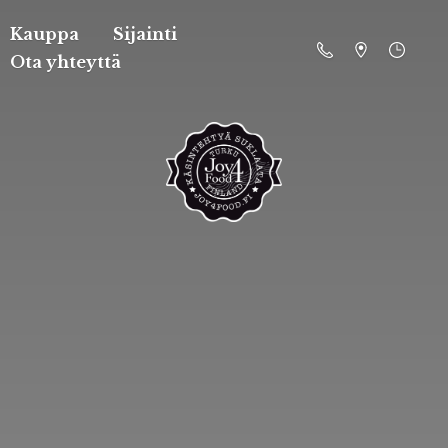
Kauppa
Sijainti
Ota yhteyttä