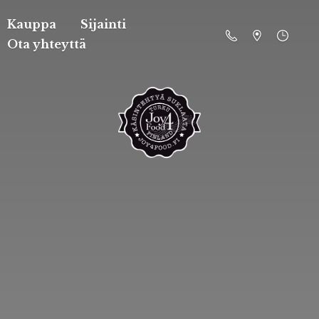
Kauppa
Sijainti
Ota yhteyttä