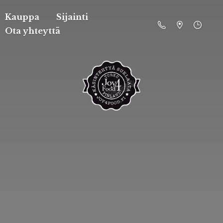
Kauppa
Sijainti
Ota yhteyttä