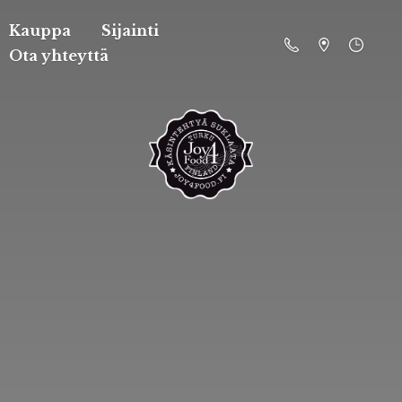
Kauppa
Sijainti
Ota yhteyttä