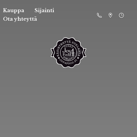
Kauppa
Sijainti
Ota yhteyttä