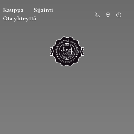
Kauppa
Sijainti
Ota yhteyttä