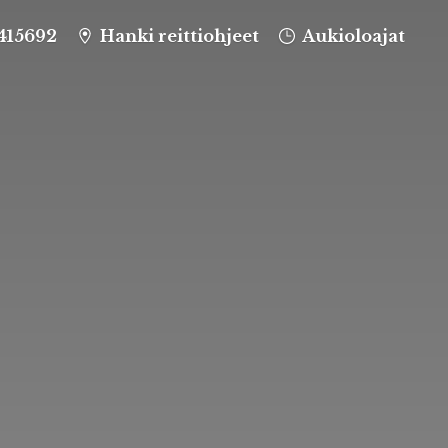
415692
Hanki reittiohjeet
Aukioloajat