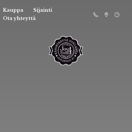
Kauppa
Sijainti
Ota yhteyttä