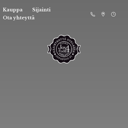
Kauppa
Sijainti
Ota yhteyttä