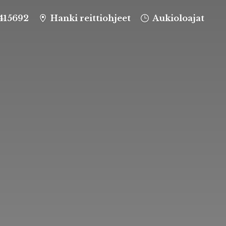
415692
Hanki reittiohjeet
Aukioloajat